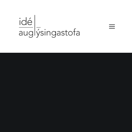
VERKEFNIN
Reir Verk • Remax
DRÓNATÖKUR
SELDU HRAÐAR
BÆKLINGUR
FYRIRTÆKIÐ
HAFA SAMBAND
Sölukerfi • vefsíðugerð