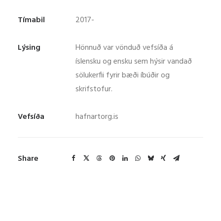
Tímabil
2017-
Lýsing
Hönnuð var vönduð vefsíða á
íslensku og ensku sem hýsir vandað
sölukerfii fyrir bæði íbúðir og
skrifstofur.
Vefsíða
hafnartorg.is
Share