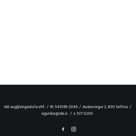
Idé auglýsingastofa ehf. / Kt. 541099-2049 / Austurvegur 3, 800 Selfoss /
sigurdur@ide.is / s: 537 0200