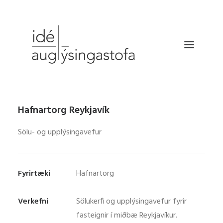
VERKEFNIN
Hafnartorg Reykjavík
DRÓNATÖKUR
Sölu- og upplýsingavefur
SELDU HRAÐAR
BÆKLINGUR
Fyrirtæki
Hafnartorg
FYRIRTÆKIÐ
HAFA SAMBAND
Verkefni
Sölukerfi og upplýsingavefur fyrir
fasteignir í miðbæ Reykjavíkur.