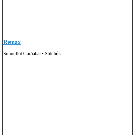
Remax
Sunnuflöt Garðabæ • Sölubók