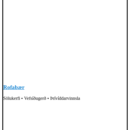
Rofabær
Sölukerfi • Vefsíðugerð • Þrívíddarvinnsla