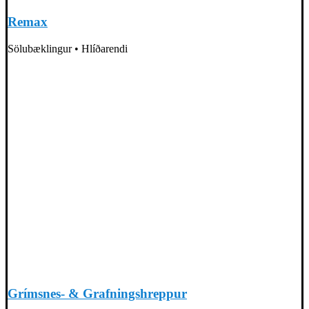
Remax
Sölubæklingur • Hlíðarendi
Grímsnes- & Grafningshreppur