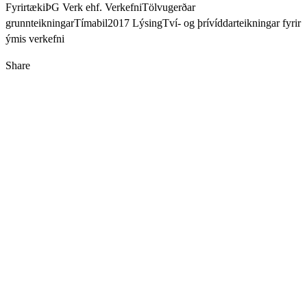
Fyrirtæki
ÞG Verk ehf.
Verkefni
Tölvugerðar
grunnteikningar
Tímabil
2017
Lýsing
Tví- og þrívíddarteikningar fyrir
ýmis verkefni
Share