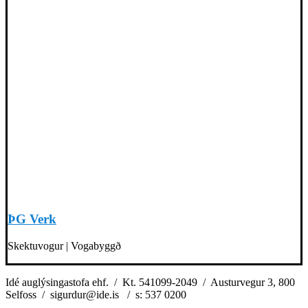
ÞG Verk
Skektuvogur | Vogabyggð
Idé auglýsingastofa ehf. / Kt. 541099-2049 / Austurvegur 3, 800
Selfoss / sigurdur@ide.is / s: 537 0200