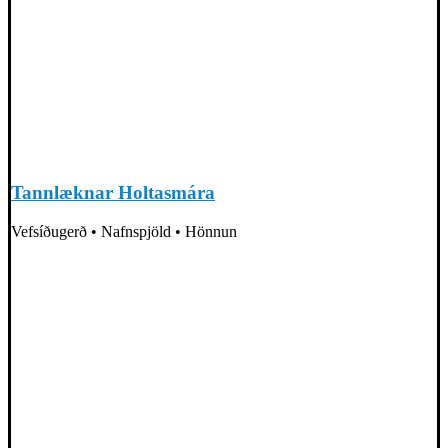
Tannlæknar Holtasmára
Vefsíðugerð • Nafnspjöld • Hönnun