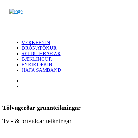
VERKEFNIN
DRÓNATÖKUR
SELDU HRAÐAR
BÆKLINGUR
FYRIRTÆKIÐ
HAFA SAMBAND
Tölvugerðar grunnteikningar
Tví- & þrívíddar teikningar