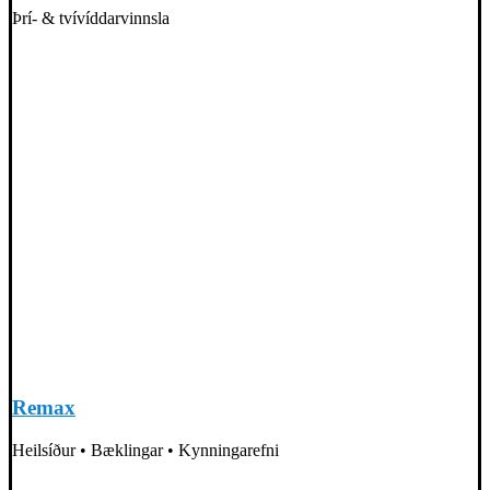
Þrí- & tvívíddarvinnsla
Remax
Heilsíður • Bæklingar • Kynningarefni