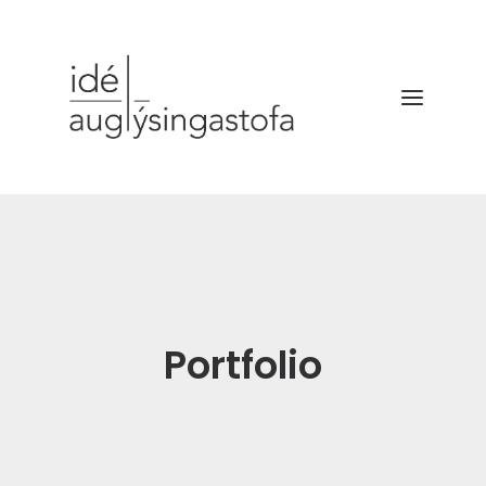
VERKEFNIN
DRÓNATÖKUR
SELDU HRAÐAR
BÆKLINGUR
Portfolio
FYRIRTÆKIÐ
HAFA SAMBAND