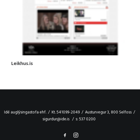
Leikhus.is
Idé auglýsingastofa ehf. / Kt. 541099-2049 / Austurvegur 3, 800 Selfoss /
sigurdur@ide.is / s: 537 0200