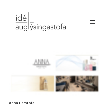
VERKEFNIN
DRÓNATÖKUR
SELDU HRAÐAR
BÆKLINGUR
FYRIRTÆKIÐ
HAFA SAMBAND
Anna Hárstofa