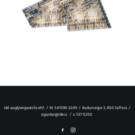
Idé auglýsingastofa ehf. / Kt. 541099-2049 / Austurvegur 3, 800 Selfoss /
sigurdur@ide.is / s: 537 0200