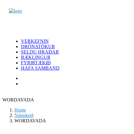
VERKEFNIN
DRÓNATÖKUR
SELDU HRAÐAR
BÆKLINGUR
FYRIRTÆKIÐ
HAFA SAMBAND
WORDAVADA
Home
Námskeið
WORDAVADA