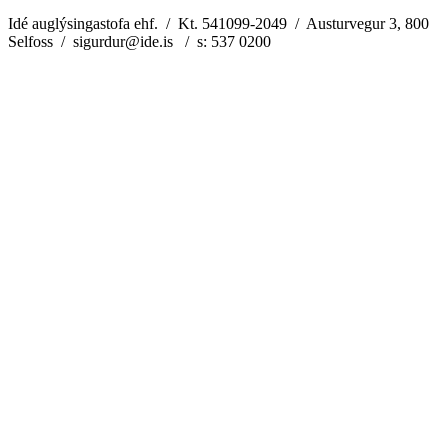
Idé auglýsingastofa ehf. / Kt. 541099-2049 / Austurvegur 3, 800
Selfoss / sigurdur@ide.is / s: 537 0200