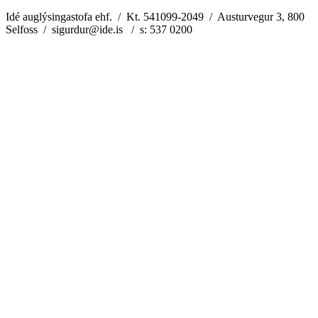
Idé auglýsingastofa ehf. / Kt. 541099-2049 / Austurvegur 3, 800
Selfoss / sigurdur@ide.is / s: 537 0200