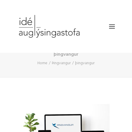
þingvangur
VERKEFNIN
Home
Þingvangur
þingvangur
DRÓNATÖKUR
SELDU HRAÐAR
BÆKLINGUR
FYRIRTÆKIÐ
HAFA SAMBAND