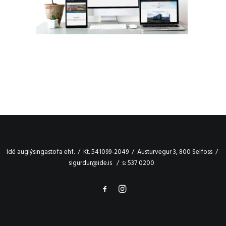
Idé auglýsingastofa ehf. / Kt. 541099-2049 / Austurvegur 3, 800 Selfoss /
sigurdur@ide.is / s: 537 0200