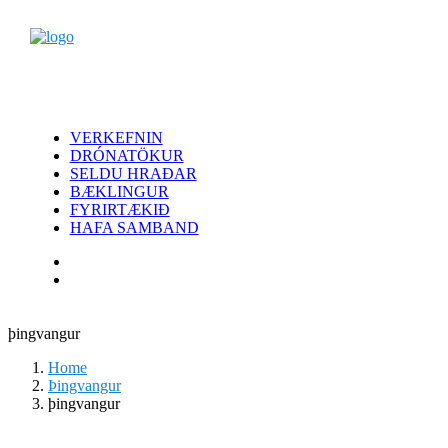
VERKEFNIN
DRÓNATÖKUR
SELDU HRAÐAR
BÆKLINGUR
FYRIRTÆKIÐ
HAFA SAMBAND
þingvangur
Home
Þingvangur
þingvangur