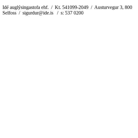
Idé auglýsingastofa ehf. / Kt. 541099-2049 / Austurvegur 3, 800
Selfoss / sigurdur@ide.is / s: 537 0200