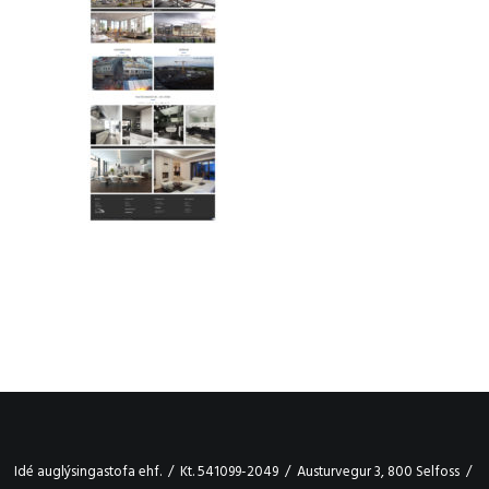
Idé auglýsingastofa ehf. / Kt. 541099-2049 / Austurvegur 3, 800 Selfoss /