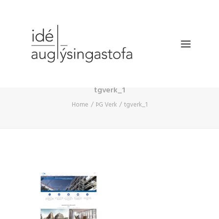
tgverk_1
VERKEFNIN
Home
ÞG Verk
tgverk_1
DRÓNATÖKUR
SELDU HRAÐAR
BÆKLINGUR
FYRIRTÆKIÐ
HAFA SAMBAND