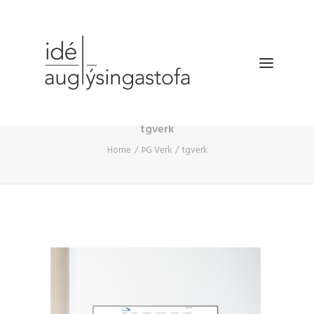
tgverk
VERKEFNIN
Home
ÞG Verk
tgverk
DRÓNATÖKUR
SELDU HRAÐAR
BÆKLINGUR
FYRIRTÆKIÐ
HAFA SAMBAND