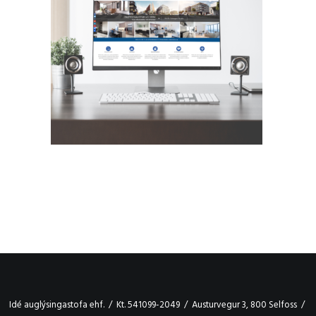
Idé auglýsingastofa ehf. / Kt. 541099-2049 / Austurvegur 3, 800 Selfoss /