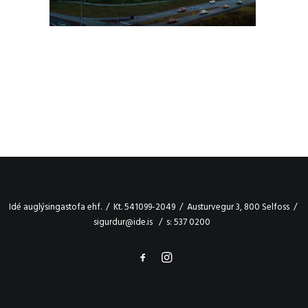
Idé auglýsingastofa ehf. / Kt. 541099-2049 / Austurvegur 3, 800 Selfoss /
sigurdur@ide.is / s: 537 0200