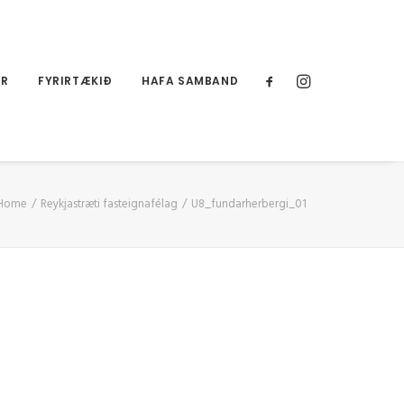
UR
FYRIRTÆKIÐ
HAFA SAMBAND
Home
Reykjastræti fasteignafélag
U8_fundarherbergi_01