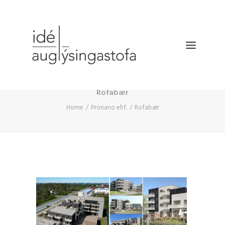
Rofabær
VERKEFNIN
Home
Pronano ehf.
Rofabær
DRÓNATÖKUR
SELDU HRAÐAR
BÆKLINGUR
FYRIRTÆKIÐ
HAFA SAMBAND