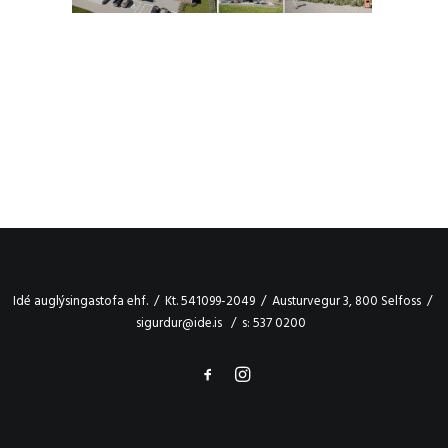
Idé auglýsingastofa ehf. / Kt. 541099-2049 / Austurvegur 3, 800 Selfoss /
sigurdur@ide.is / s: 537 0200