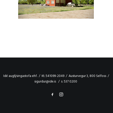
Idé auglýsingastofa ehf. / Kt. 541099-2049 / Austurvegur 3, 800 Selfoss /
sigurdur@ide.is / s: 537 0200