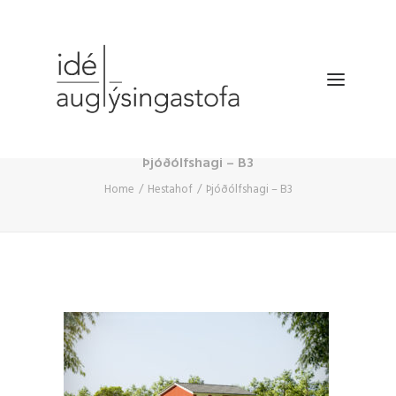
Þjóðólfshagi – B3
VERKEFNIN
Home
Hestahof
Þjóðólfshagi – B3
DRÓNATÖKUR
SELDU HRAÐAR
BÆKLINGUR
FYRIRTÆKIÐ
HAFA SAMBAND