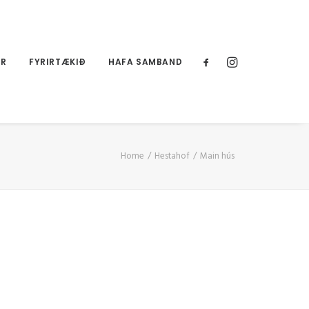
UR
FYRIRTÆKIÐ
HAFA SAMBAND
Home
Hestahof
Main hús