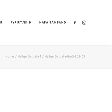
UR
FYRIRTÆKIÐ
HAFA SAMBAND
Home
Hallgerðargata 1
Hallgerðargata-íbúð-308-03