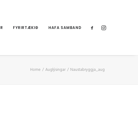
UR
FYRIRTÆKIÐ
HAFA SAMBAND
Home
Auglýsingar
Naustabryggja_aug