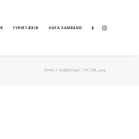
UR
FYRIRTÆKIÐ
HAFA SAMBAND
Home
Auglýsingar
HV_NB_aug