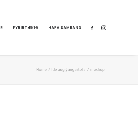
UR
FYRIRTÆKIÐ
HAFA SAMBAND
Home
Idé auglýsingastofa
mockup