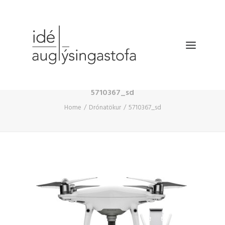
5710367_sd
VERKEFNIN
Home
Drónatökur
5710367_sd
DRÓNATÖKUR
SELDU HRAÐAR
BÆKLINGUR
FYRIRTÆKIÐ
HAFA SAMBAND