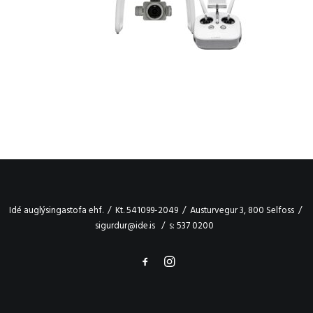
Idé auglýsingastofa ehf. / Kt. 541099-2049 / Austurvegur 3, 800 Selfoss /
sigurdur@ide.is / s: 537 0200