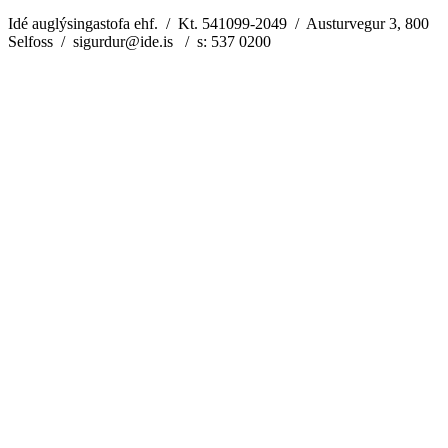
Idé auglýsingastofa ehf. / Kt. 541099-2049 / Austurvegur 3, 800
Selfoss / sigurdur@ide.is / s: 537 0200