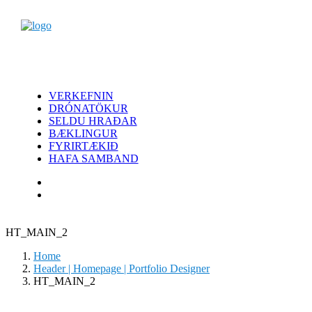
VERKEFNIN
DRÓNATÖKUR
SELDU HRAÐAR
BÆKLINGUR
FYRIRTÆKIÐ
HAFA SAMBAND
HT_MAIN_2
Home
Header | Homepage | Portfolio Designer
HT_MAIN_2